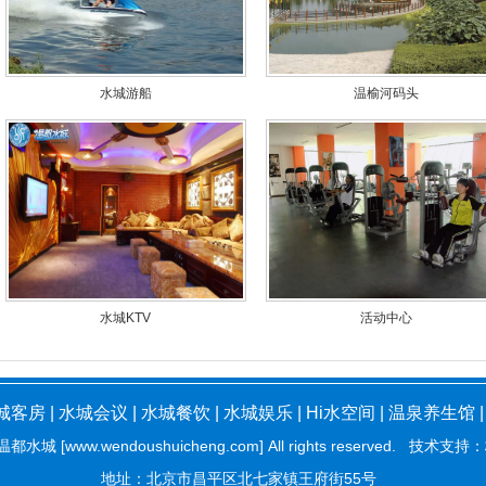
水城游船
温榆河码头
水城KTV
活动中心
城客房
|
水城会议
|
水城餐饮
|
水城娱乐
|
Hi水空间
|
温泉养生馆
温都水城 [www.wendoushuicheng.com] All rights reserved. 技术支持：
地址：北京市昌平区北七家镇王府街55号