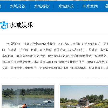
房
水城会议
水城餐饮
水城娱乐
Hi水空间
水城娱乐
娱乐区设有一流灯光及音响的多功能厅、KTV包间，可同时容纳200人娱乐；另
球、气旋球、乒乓球、台球、桌上足球、电子狩猎、模拟高尔夫）、壁球馆、室外网
温泉包间、健身房等项目供您活动。此外特别向您介绍中心的特色景致：室外温泉
山丰富的地热温泉优势，池内温泉从地下800米深处直接抽出使用，保留了其天然疗效
交错，置身池中，尘世里的一切烦恼都将如同这池面上的袅袅烟雾一般随风远去，